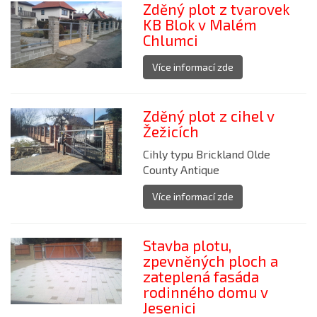
Zděný plot z tvarovek
KB Blok v Malém
Chlumci
Více informací zde
Zděný plot z cihel v
Žežicích
Cihly typu Brickland Olde
County Antique
Více informací zde
Stavba plotu,
zpevněných ploch a
zateplená fasáda
rodinného domu v
Jesenici