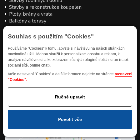
Stavby a rekonstrukce koupelen
Ploty, brány a vrata
Balkóny a terasy
Souhlas s použitím "Cookies"
Používáme "Cookies" k tomu, abyste si návštěvu na našich stránkách
maximálně užili. Mohou sloužit k personalizaci obsahu a reklam, k
analýze návštěvnosti a ke zobrazení různých pluginů třetích stran (např.
Kde nás najdete
socialní sítě, online chat).
Vaše nastavení "Cookies" a další informace najdete na stránce
nastavení
"Cookies".
Ručně upravit
Povolit vše