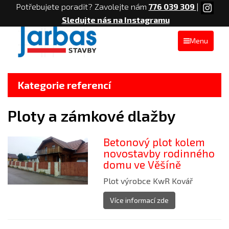
Potřebujete poradit? Zavolejte nám
776 039 309
|
Sledujte nás na Instagramu
Menu
Kategorie referencí
Ploty a zámkové dlažby
Betonový plot kolem
novostavby rodinného
domu ve Věšíně
Plot výrobce KwR Kovář
Více informací zde