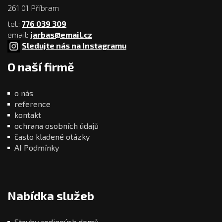
261 01 Příbram
tel.:
776 039 309
email:
jarbas@email.cz
Sledujte nás na Instagramu
O naší firmě
o nás
reference
kontakt
ochrana osobních údajů
často kladené otázky
AI Podmínky
Nabídka služeb
Stavby rodinných domů