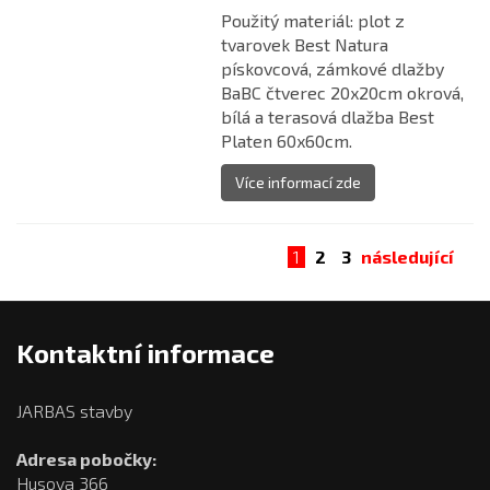
Použitý materiál: plot z
tvarovek Best Natura
pískovcová, zámkové dlažby
BaBC čtverec 20x20cm okrová,
bílá a terasová dlažba Best
Platen 60x60cm.
Více informací zde
1
2
3
následující
Kontaktní informace
JARBAS stavby
Adresa pobočky:
Husova 366