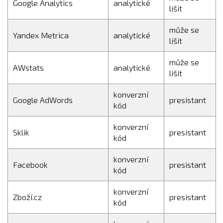
Google Analytics
analytické
lišit
může se
Yandex Metrica
analytické
lišit
může se
AWstats
analytické
lišit
konverzní
Google AdWords
presistant
kód
konverzní
Sklik
presistant
kód
konverzní
Facebook
presistant
kód
konverzní
Zboží.cz
presistant
kód