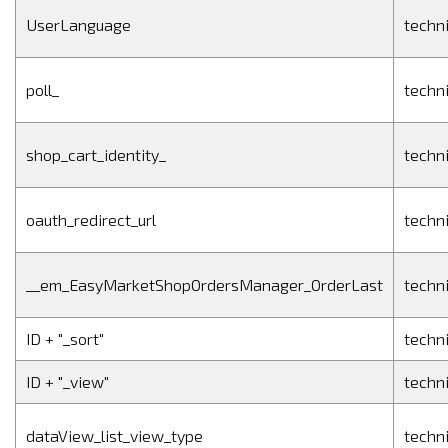
UserLanguage
techn
poll_
techn
shop_cart_identity_
techn
oauth_redirect_url
techn
__em_EasyMarketShopOrdersManager_OrderLast
techn
ID + "_sort"
techn
ID + "_view"
techn
dataView_list_view_type
techn