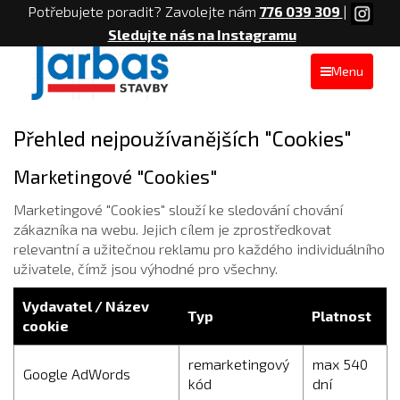
Potřebujete poradit? Zavolejte nám
776 039 309
|
Sledujte nás na Instagramu
Menu
Přehled nejpoužívanějších "Cookies"
Marketingové "Cookies"
Marketingové "Cookies" slouží ke sledování chování
zákazníka na webu. Jejich cílem je zprostředkovat
relevantní a užitečnou reklamu pro každého individuálního
uživatele, čímž jsou výhodné pro všechny.
Vydavatel / Název
Typ
Platnost
cookie
remarketingový
max 540
Google AdWords
kód
dní