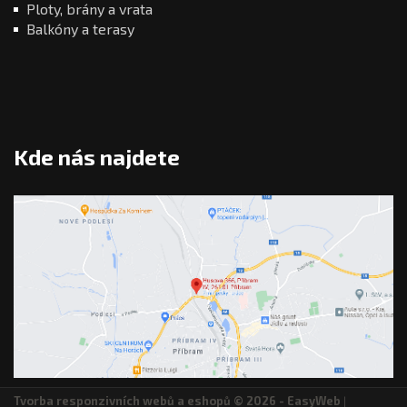
Ploty, brány a vrata
Balkóny a terasy
Kde nás najdete
Tvorba responzivních webů a eshopů
© 2026 - EasyWeb
|