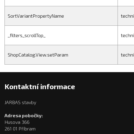
SortVariantPropertyName
techn
_filters_scrollTop_
techn
ShopCatalog.View.setParam
techn
Kontaktní informace
JARBAS stavby
Adresa pobočky:
Husova 366
261 01 Příbram