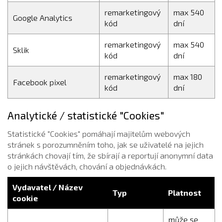
remarketingový
max 540
Google Analytics
kód
dní
remarketingový
max 540
Sklik
kód
dní
remarketingový
max 180
Facebook pixel
kód
dní
Analytické / statistické "Cookies"
Statistické "Cookies" pomáhají majitelům webových
stránek s porozumněním toho, jak se uživatelé na jejich
stránkách chovají tím, že sbírají a reportují anonymní data
o jejich návštěvách, chování a objednávkách.
Vydavatel / Název
Typ
Platnost
cookie
může se