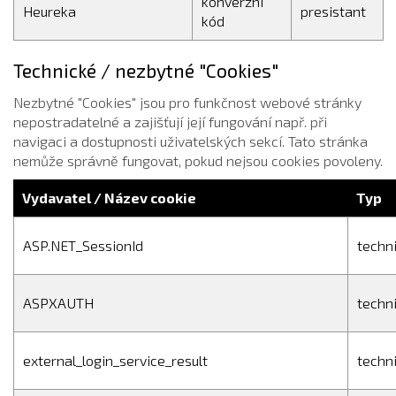
konverzní
Heureka
presistant
kód
Technické / nezbytné "Cookies"
Nezbytné "Cookies" jsou pro funkčnost webové stránky
nepostradatelné a zajišťují její fungování např. při
navigaci a dostupnosti uživatelských sekcí. Tato stránka
nemůže správně fungovat, pokud nejsou cookies povoleny.
Vydavatel / Název cookie
Typ
ASP.NET_SessionId
techn
ASPXAUTH
techn
external_login_service_result
techn