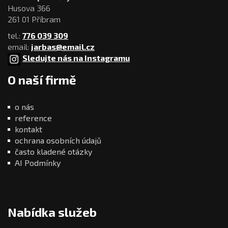
Husova 366
261 01 Příbram
tel.:
776 039 309
email:
jarbas@email.cz
Sledujte nás na Instagramu
O naší firmě
o nás
reference
kontakt
ochrana osobních údajů
často kladené otázky
AI Podmínky
Nabídka služeb