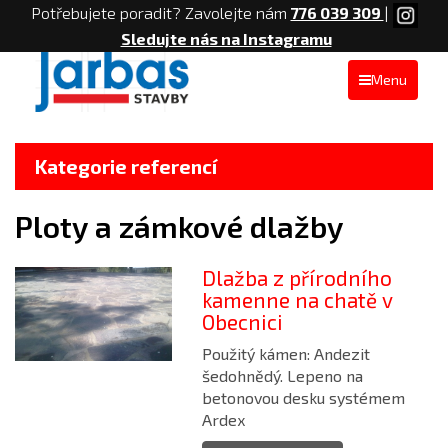
Potřebujete poradit? Zavolejte nám
776 039 309
|
Sledujte nás na Instagramu
Menu
Kategorie referencí
Ploty a zámkové dlažby
Dlažba z přírodního
kamenne na chatě v
Obecnici
Použitý kámen: Andezit
šedohnědý. Lepeno na
betonovou desku systémem
Ardex