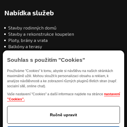
Nabídka služeb
Stavby rodinných domů
Stavby a rekonstrukce koupelen
Ploty, brány a vrata
Balkóny a terasy
Souhlas s použitím "Cookies"
Používáme "Cookies" k tomu, abyste si návštěvu na našich stránkách
maximálně užili. Mohou sloužit k personalizaci obsahu a reklam, k
analýze návštěvnosti a ke zobrazení různých pluginů třetích stran (např.
Kde nás najdete
socialní sítě, online chat).
Vaše nastavení "Cookies" a další informace najdete na stránce
nastavení
"Cookies".
Ručně upravit