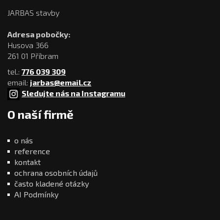
JARBAS stavby
Adresa pobočky:
Husova 366
261 01 Příbram
tel.:
776 039 309
email:
jarbas@email.cz
Sledujte nás na Instagramu
O naší firmě
o nás
reference
kontakt
ochrana osobních údajů
často kladené otázky
AI Podmínky