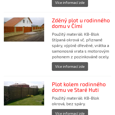
Více informací zde
Zděný plot u rodinného
domu v Čími
Použitý materiál: KB-Blok
štípaná okrová vč. přiznané
spáry, výplně dřevěné, vrátka a
samonosná vrata s motorovým
pohonem z pozinkováné ocely.
Více informací zde
Plot kolem rodinného
domu ve Staré Huti
Použitý materiál: KB-Blok
okrová, bez spáry.
Více informací zde