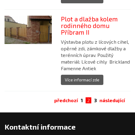
Plot a dlažba kolem
rodinného domu
Příbram II
Výstavba plotu z lícových cihel,
opěrné zdi, zámkové dlažby a
terénních úprav. Použitý
materiál: Lícové cihly Brickland
Famenne Antiek
Více informací zde
předchozí
1
2
3
následující
Kontaktní informace