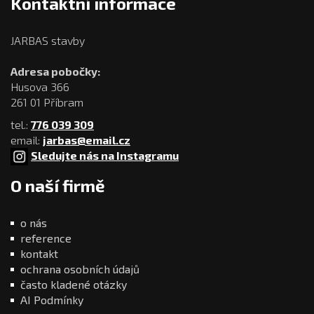
Kontaktní informace
JARBAS stavby
Adresa pobočky:
Husova 366
261 01 Příbram
tel.:
776 039 309
email:
jarbas@email.cz
Sledujte nás na Instagramu
O naší firmě
o nás
reference
kontakt
ochrana osobních údajů
často kladené otázky
AI Podmínky