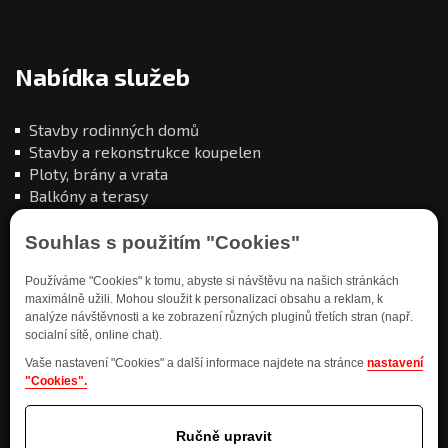
Nabídka služeb
Stavby rodinných domů
Stavby a rekonstrukce koupelen
Ploty, brány a vrata
Balkóny a terasy
Souhlas s použitím "Cookies"
Používáme "Cookies" k tomu, abyste si návštěvu na našich stránkách
maximálně užili. Mohou sloužit k personalizaci obsahu a reklam, k
analýze návštěvnosti a ke zobrazení různých pluginů třetích stran (např.
Kde nás najdete
socialní sítě, online chat).
Vaše nastavení "Cookies" a další informace najdete na stránce
nastavení
"Cookies".
Ručně upravit