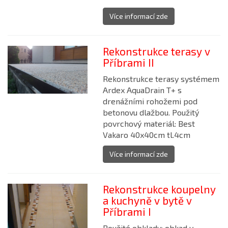
Více informací zde
Rekonstrukce terasy v
Příbrami II
Rekonstrukce terasy systémem
Ardex AquaDrain T+ s
drenážními rohožemi pod
betonovu dlažbou. Použitý
povrchový materiál: Best
Vakaro 40x40cm tl.4cm
Více informací zde
Rekonstrukce koupelny
a kuchyně v bytě v
Příbrami I
Použité obklady: obkad v