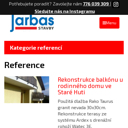
Potřebujete poradit? Zavolejte nám
776 039 309
|
Sledujte nás na Instagramu
Menu
Kategorie referencí
Reference
Rekonstrukce balkónu u
rodinného domu ve
Staré Huti
Použitá dlažba Rako Taurus
granit nevada 30x30cm.
Rekonstrukce terasy ze
systému Ardex s drenážní
rohoží Watec 3E.