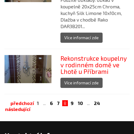
koupelně 20x25cm Chroma,
kuchyň Silk Limone 10x10cm,
Dlažba v chodbě Rako
DAR3B201...
Více informací zde
Rekonstrukce koupelny
v rodinném domě ve
Lhotě u Příbrami
Více informací zde
předchozí
1
...
6
7
8
9
10
...
24
následující