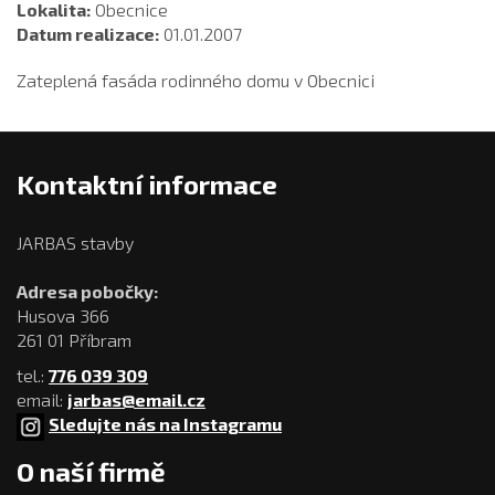
Lokalita:
Obecnice
Datum realizace:
01.01.2007
Zateplená fasáda rodinného domu v Obecnici
Kontaktní informace
JARBAS stavby
Adresa pobočky:
Husova 366
261 01 Příbram
tel.:
776 039 309
email:
jarbas@email.cz
Sledujte nás na Instagramu
O naší firmě