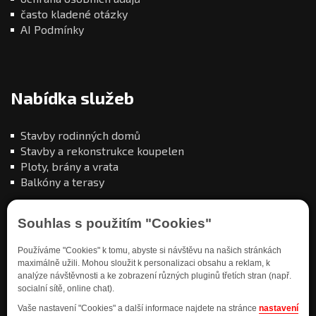
často kladené otázky
AI Podmínky
Nabídka služeb
Stavby rodinných domů
Stavby a rekonstrukce koupelen
Ploty, brány a vrata
Balkóny a terasy
Souhlas s použitím "Cookies"
Používáme "Cookies" k tomu, abyste si návštěvu na našich stránkách
maximálně užili. Mohou sloužit k personalizaci obsahu a reklam, k
analýze návštěvnosti a ke zobrazení různých pluginů třetích stran (např.
Kde nás najdete
socialní sítě, online chat).
Vaše nastavení "Cookies" a další informace najdete na stránce
nastavení