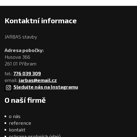
Kontaktní informace
JARBAS stavby
Adresa pobočky:
Husova 366
261 01 Příbram
tel.:
776 039 309
email:
jarbas@email.cz
Sledujte nás na Instagramu
O naší firmě
o nás
reference
kontakt
ochrana osobních údajů