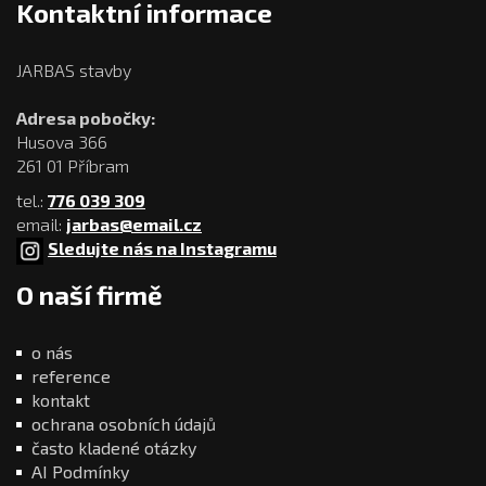
Kontaktní informace
JARBAS stavby
Adresa pobočky:
Husova 366
261 01 Příbram
tel.:
776 039 309
email:
jarbas@email.cz
Sledujte nás na Instagramu
O naší firmě
o nás
reference
kontakt
ochrana osobních údajů
často kladené otázky
AI Podmínky