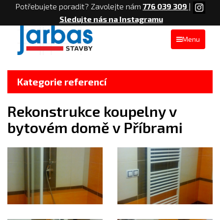
Potřebujete poradit? Zavolejte nám
776 039 309
|
Sledujte nás na Instagramu
Menu
Kategorie referencí
Rekonstrukce koupelny v
bytovém domě v Příbrami