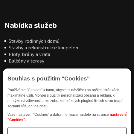
Nabídka služeb
Stavby rodinných domů
Stavby a rekonstrukce koupelen
Ploty, brány a vrata
Balkóny a terasy
Souhlas s použitím "Cookies"
Používáme "Cookies" k tomu, abyste si návštěvu na našich stránkách
maximálně užili. Mohou sloužit k personalizaci obsahu a reklam, k
Kde nás najdete
analýze návštěvnosti a ke zobrazení různých pluginů třetích stran (např.
socialní sítě, online chat).
Vaše nastavení "Cookies" a další informace najdete na stránce
nastavení
"Cookies".