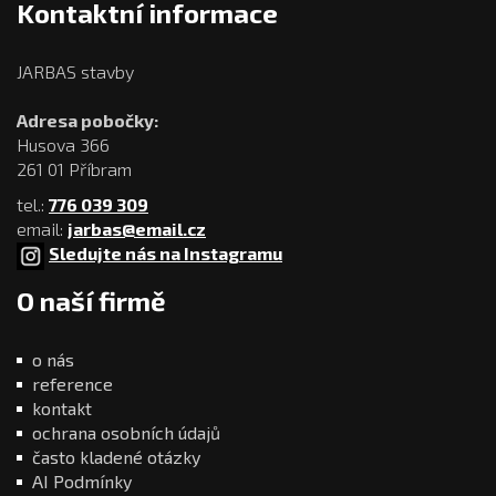
Kontaktní informace
JARBAS stavby
Adresa pobočky:
Husova 366
261 01 Příbram
tel.:
776 039 309
email:
jarbas@email.cz
Sledujte nás na Instagramu
O naší firmě
o nás
reference
kontakt
ochrana osobních údajů
často kladené otázky
AI Podmínky