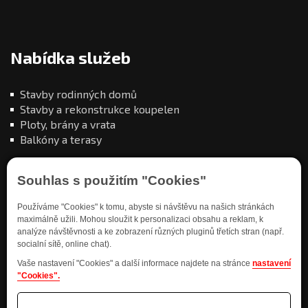
Nabídka služeb
Stavby rodinných domů
Stavby a rekonstrukce koupelen
Ploty, brány a vrata
Balkóny a terasy
Souhlas s použitím "Cookies"
Používáme "Cookies" k tomu, abyste si návštěvu na našich stránkách
maximálně užili. Mohou sloužit k personalizaci obsahu a reklam, k
Kde nás najdete
analýze návštěvnosti a ke zobrazení různých pluginů třetích stran (např.
socialní sítě, online chat).
Vaše nastavení "Cookies" a další informace najdete na stránce
nastavení
"Cookies".