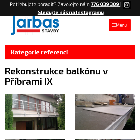
Potřebujete poradit? Zavolejte nám
776 039 309
|
Sledujte nás na Instagramu
Menu
Kategorie referencí
Rekonstrukce balkónu v
Příbrami IX