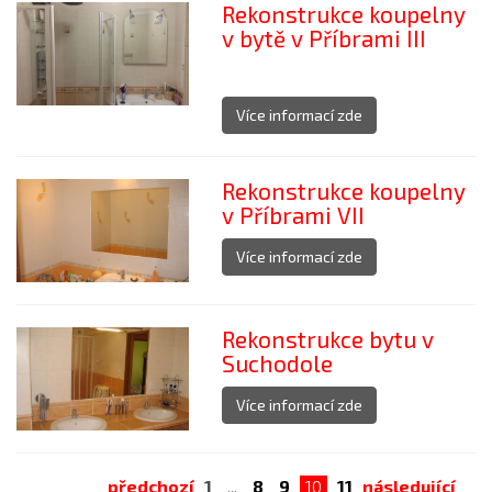
Rekonstrukce koupelny
v bytě v Příbrami III
Více informací zde
Rekonstrukce koupelny
v Příbrami VII
Více informací zde
Rekonstrukce bytu v
Suchodole
Více informací zde
předchozí
1
...
8
9
10
11
následující