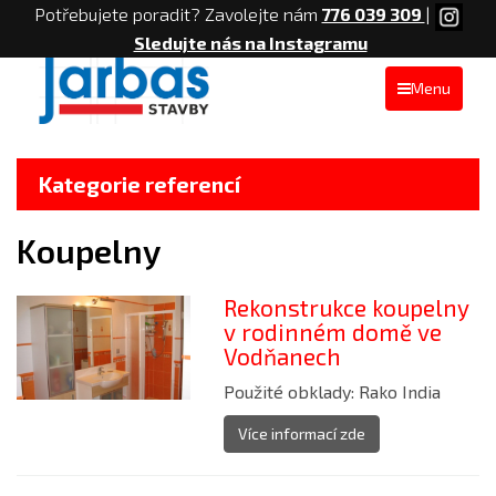
Potřebujete poradit? Zavolejte nám
776 039 309
|
Sledujte nás na Instagramu
Menu
Kategorie referencí
Koupelny
Rekonstrukce koupelny
v rodinném domě ve
Vodňanech
Použité obklady: Rako India
Více informací zde