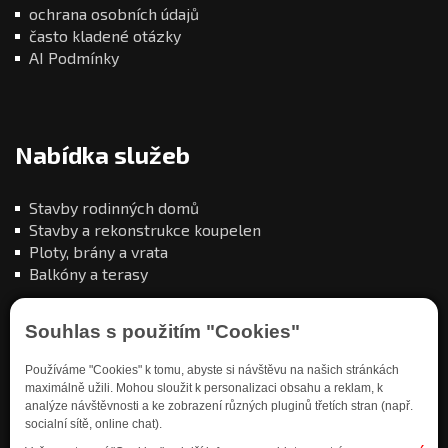
ochrana osobních údajů
často kladené otázky
AI Podmínky
Nabídka služeb
Stavby rodinných domů
Stavby a rekonstrukce koupelen
Ploty, brány a vrata
Balkóny a terasy
Souhlas s použitím "Cookies"
Používáme "Cookies" k tomu, abyste si návštěvu na našich stránkách
maximálně užili. Mohou sloužit k personalizaci obsahu a reklam, k
analýze návštěvnosti a ke zobrazení různých pluginů třetích stran (např.
Kde nás najdete
socialní sítě, online chat).